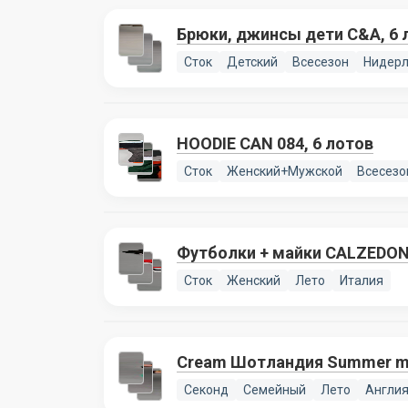
Брюки, джинсы дети C&A, 6 
Сток
Детский
Всесезон
Нидер
HOODIE CAN 084, 6 лотов
Сток
Женский+Мужской
Всесезо
Футболки + майки CALZEDONI
Сток
Женский
Лето
Италия
Cream Шотландия Summer m
Секонд
Семейный
Лето
Англи