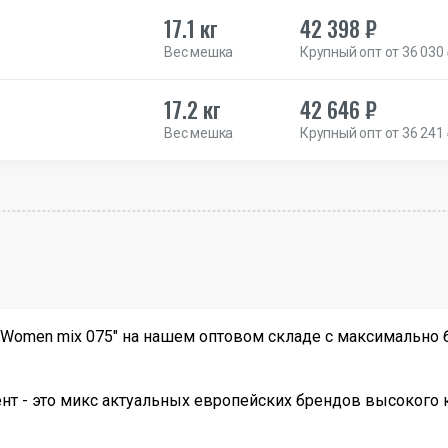
17.1 кг
42 398 ₽
Вес мешка
Крупный опт от 36 030
17.2 кг
42 646 ₽
Вес мешка
Крупный опт от 36 241
Women mix 075" на нашем оптовом складе с максимально б
т - это микс актуальных европейских брендов высокого к