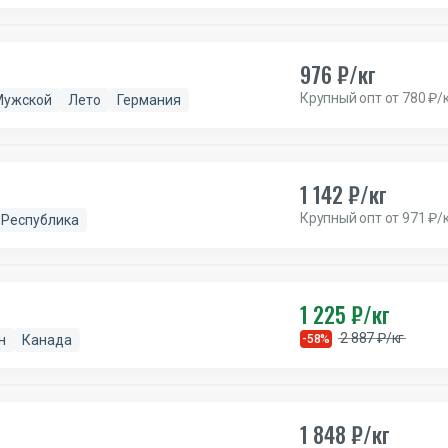
976 ₽/кг
Крупный опт от 780 ₽/
Мужской
Лето
Германия
1 142 ₽/кг
Крупный опт от 971 ₽/
 Республика
1 225 ₽/кг
2 887 ₽/кг
н
Канада
-58%
1 848 ₽/кг