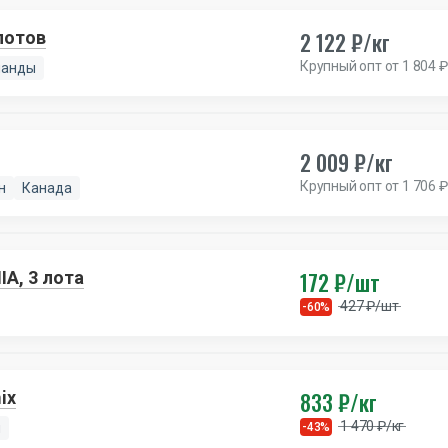
2 122 ₽/кг
лотов
Крупный опт от 1 804 ₽
ланды
2 009 ₽/кг
Крупный опт от 1 706 ₽
н
Канада
172 ₽/шт
A, 3 лота
427 ₽/шт
-60%
833 ₽/кг
ix
1 470 ₽/кг
я
-43%