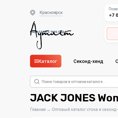
Позв
Красноярск
+7 
РАБОТАЕМ С 1995 ГОДА
Каталог
Секонд-хенд
Поиск
товаров
JACK JONES Wom
Главная
→
Оптовый каталог стока и секонд